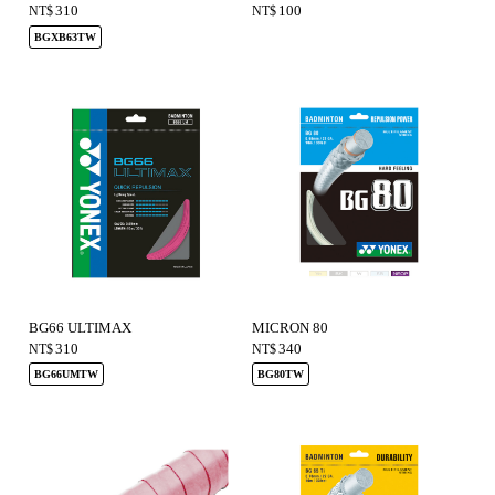
310
100
NT$
NT$
BGXB63TW
BG66 ULTIMAX
MICRON 80
310
340
NT$
NT$
BG66UMTW
BG80TW