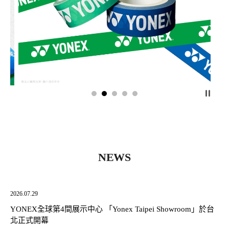
NEWS
2026.07.29
YONEX全球第4間展示中心 「Yonex Taipei Showroom」於台
北正式開幕