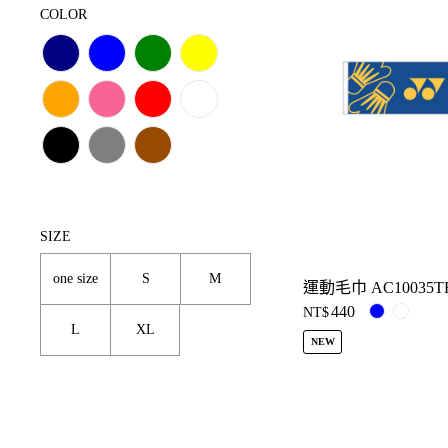
COLOR
SIZE
one size
S
M
運動毛巾 AC10035T
440
NT$
L
XL
NEW