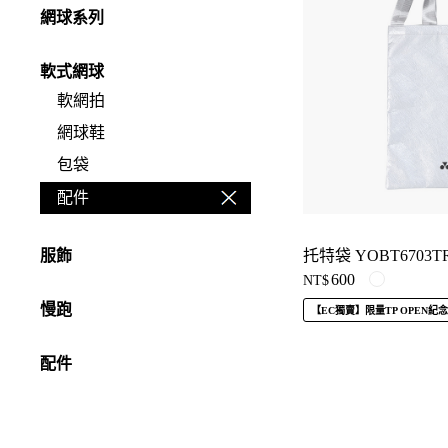
網球系列
軟式網球
軟網拍
網球鞋
包袋
配件
托特袋 YOBT6703T
服飾
600
NT$
慢跑
【EC獨賣】限量TP OPEN紀
配件