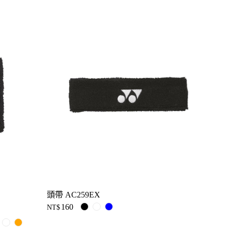
頭帶 AC259EX
160
NT$