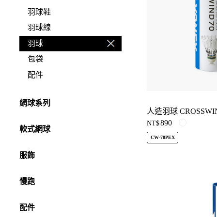
羽球鞋
羽球線
羽球
包袋
配件
網球系列
人造羽球 CROSSWIN
890
NT$
軟式網球
CW-70PEX
服飾
慢跑
配件