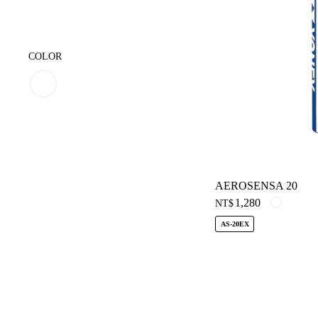
COLOR
AEROSENSA 20
1,280
NT$
AS-20EX