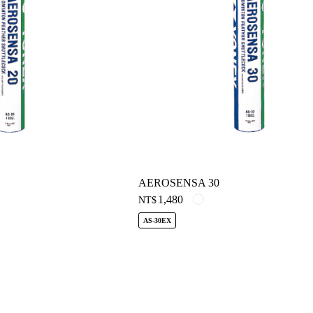
AEROSENSA 30
1,480
NT$
AS-30EX