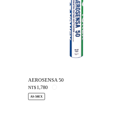
AEROSENSA 50
1,780
NT$
AS-50EX