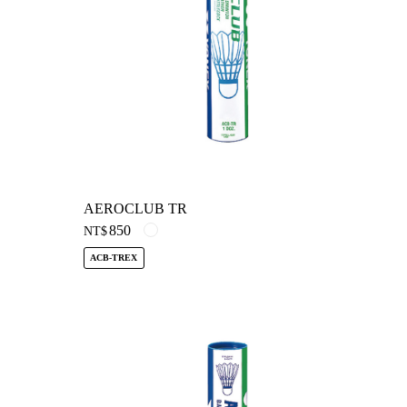
AEROCLUB TR
850
NT$
ACB-TREX