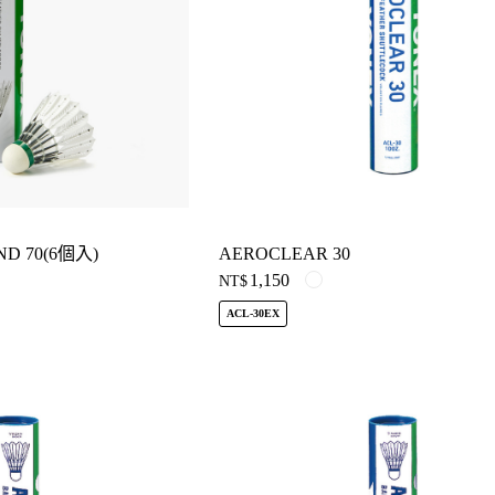
D 70(6個入)
AEROCLEAR 30
1,150
NT$
ACL-30EX