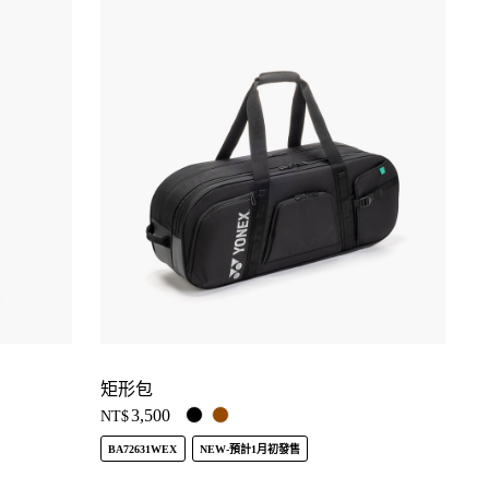
矩形包
3,500
NT$
BA72631WEX
NEW-預計1月初發售