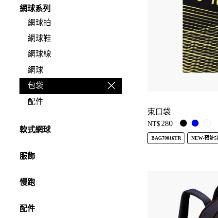
網球系列
網球拍
網球鞋
網球線
網球
包袋
配件
束口袋
280
NT$
軟式網球
BAG70016TR
NEW-預計
服飾
慢跑
配件