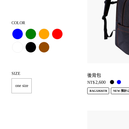
COLOR
SIZE
後背包
2,600
NT$
one size
BAG32026TR
NEW-預計