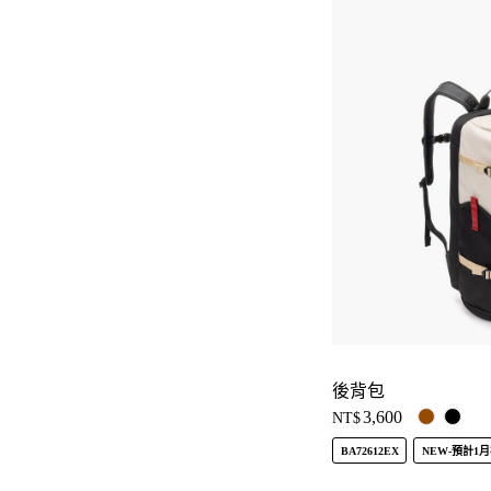
後背包
3,600
NT$
BA72612EX
NEW-預計1