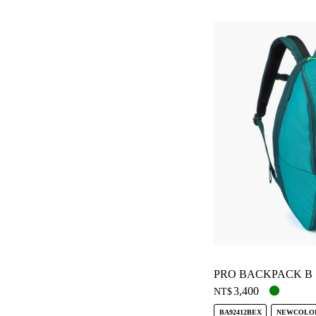
PRO BACKPACK B
3,400
NT$
BA92412BEX
NEWCOLO