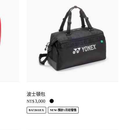
波士頓包
3,000
NT$
BA72611EX
NEW-預計1月初發售