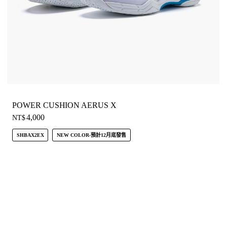
POWER CUSHION AERUS X
4,000
NT$
SHBAX2EX
NEW COLOR-預計12月底發售