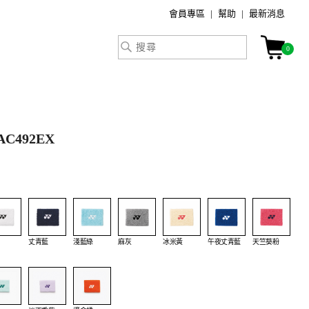
會員專區
幫助
最新消息
0
AC492EX
丈青藍
淺藍綠
麻灰
冰米黃
午夜丈青藍
天竺葵粉