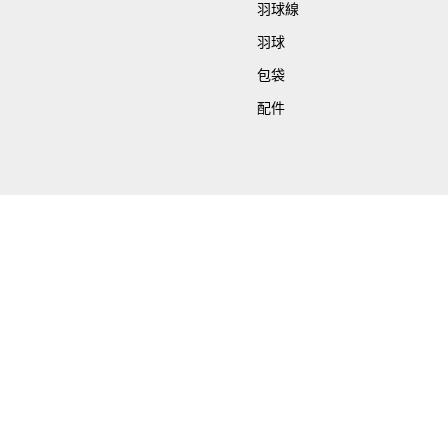
羽球線
羽球
包袋
配件