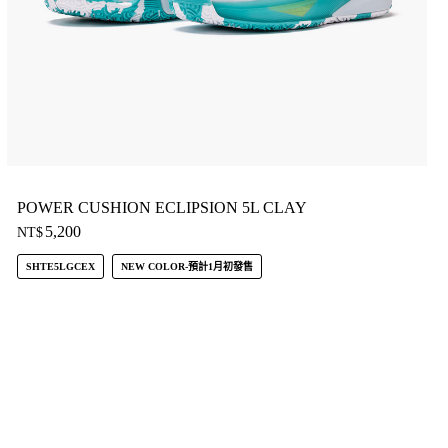
POWER CUSHION ECLIPSION 5L CLAY
5,200
NT$
SHTE5LGCEX
NEW COLOR-預計1月初發售