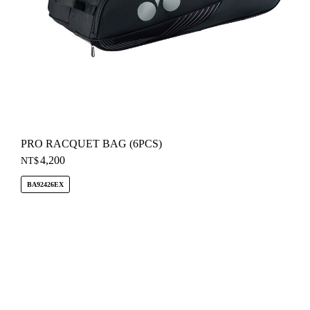
PRO RACQUET BAG (6PCS)
4,200
NT$
BA92426EX