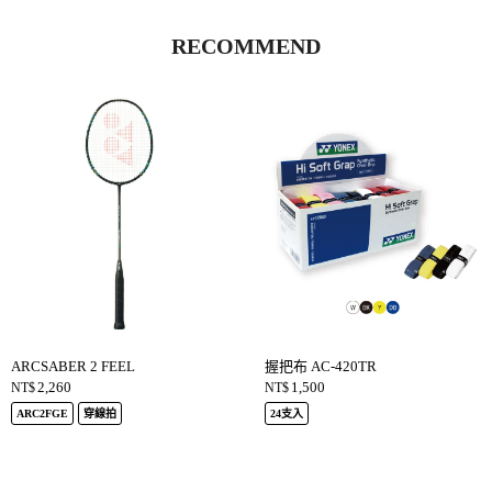
RECOMMEND
ARCSABER 2 FEEL
握把布 AC-420TR
2,260
1,500
NT$
NT$
ARC2FGE
穿線拍
24支入