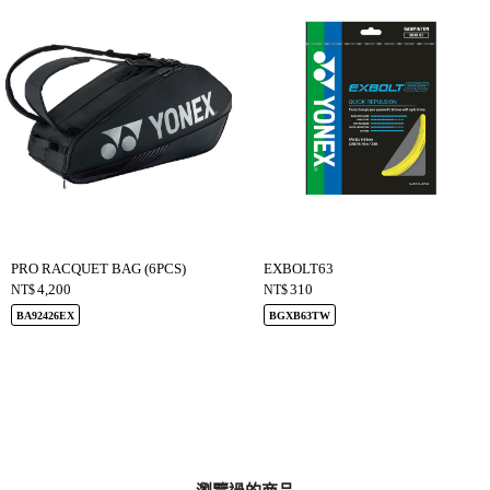
PRO RACQUET BAG (6PCS)
EXBOLT63
4,200
310
NT$
NT$
BA92426EX
BGXB63TW