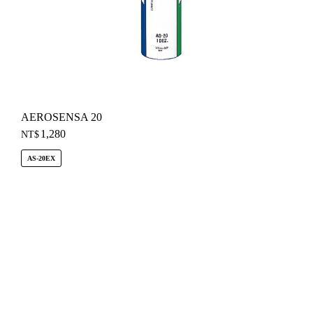
AEROSENSA 20
1,280
NT$
AS-20EX