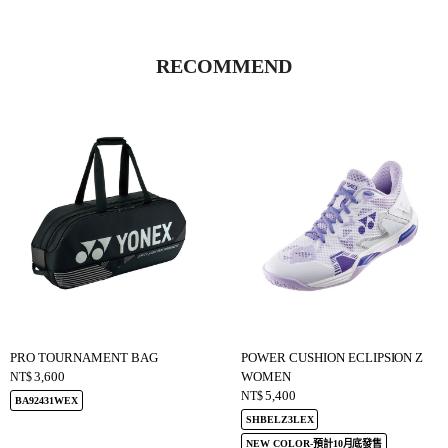
RECOMMEND
PRO TOURNAMENT BAG
POWER CUSHION ECLIPSION Z
3,600
WOMEN
NT$
5,400
NT$
BA92431WEX
SHBELZ3LEX
NEW COLOR-預計10月底發售