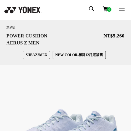
0
羽毛球
NT$5,260
POWER CUSHION
AERUS Z MEN
SHBAZ2MEX
NEW COLOR-預計12月底發售