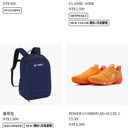
500
CLASSIC WIDE
NT$
2,500
NT$
PTGS120YX
SHTPWAEX
NEW COLOR-預計2月初發售
後背包
POWER CUSHION AD-ACCEL L
2,600
CLAY
NT$
4,300
NT$
BAG32036TR
NEW-預計5月底發售