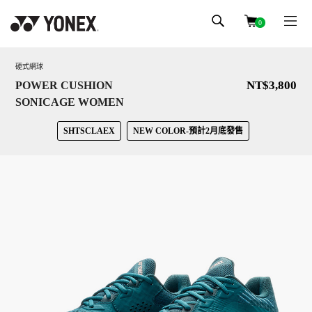
0
硬式網球
NT$3,800
POWER CUSHION
SONICAGE WOMEN
SHTSCLAEX
NEW COLOR-預計2月底發售