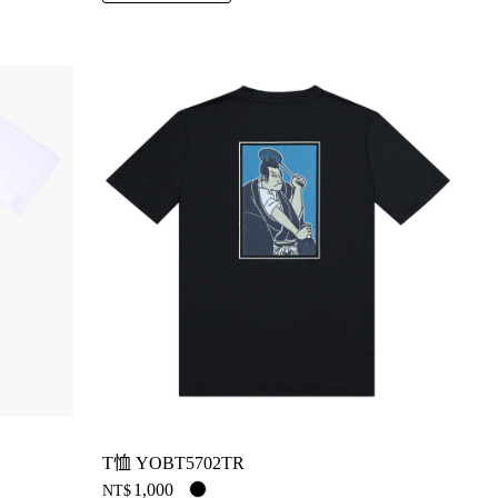
T恤 YOBT5702TR
1,000
NT$