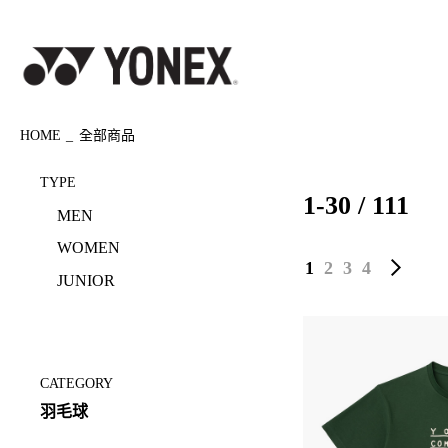
HOME
全部商品
TYPE
1-30 / 111
MEN
WOMEN
1
2
3
4
JUNIOR
CATEGORY
羽毛球