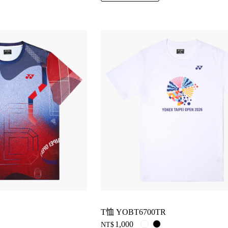
T恤 YOBT6700TR
1,000
NT$