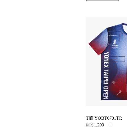
T恤 YOBT6701TR
1,200
NT$