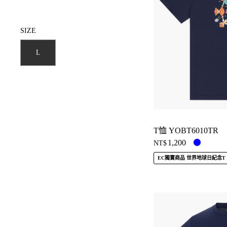
SIZE
L
T恤 YOBT6010TR
1,200
NT$
EC獨賣商品 世界地球日紀念T